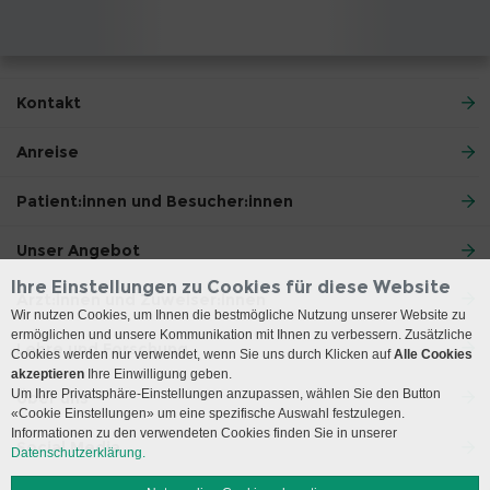
Kontakt
Anreise
Patient:innen und Besucher:innen
Unser Angebot
Ihre Einstellungen zu Cookies für diese Website
Ärzt:innen und Zuweiser:innen
Wir nutzen Cookies, um Ihnen die bestmögliche Nutzung unserer Website zu
ermöglichen und unsere Kommunikation mit Ihnen zu verbessern. Zusätzliche
Lehre und Forschung
Cookies werden nur verwendet, wenn Sie uns durch Klicken auf
Alle Cookies
akzeptieren
Ihre Einwilligung geben.
Um Ihre Privatsphäre-Einstellungen anzupassen, wählen Sie den Button
Über uns
«Cookie Einstellungen» um eine spezifische Auswahl festzulegen.
Informationen zu den verwendeten Cookies finden Sie in unserer
Social Media
Datenschutzerklärung.