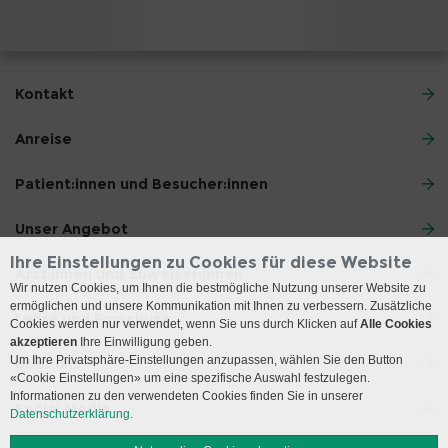
Kontakt
Anreise
Patient:innen und Besucher:innen
Unser Angebot
Ihre Einstellungen zu Cookies für diese Website
Ärzt:innen und Zuweiser:innen
Wir nutzen Cookies, um Ihnen die bestmögliche Nutzung unserer Website zu
ermöglichen und unsere Kommunikation mit Ihnen zu verbessern. Zusätzliche
Lehre und Forschung
Cookies werden nur verwendet, wenn Sie uns durch Klicken auf
Alle Cookies
akzeptieren
Ihre Einwilligung geben.
Um Ihre Privatsphäre-Einstellungen anzupassen, wählen Sie den Button
Über uns
«Cookie Einstellungen» um eine spezifische Auswahl festzulegen.
Informationen zu den verwendeten Cookies finden Sie in unserer
Social Media
Datenschutzerklärung.