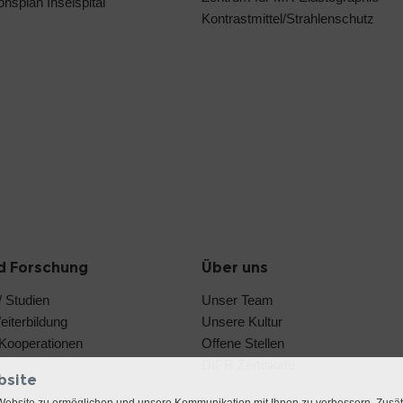
ionsplan Inselspital
Kontrastmittel/Strahlenschutz
d Forschung
Über uns
 Studien
Unser Team
iterbildung
Unsere Kultur
e Kooperationen
Offene Stellen
DIPR Zertifikate
bsite