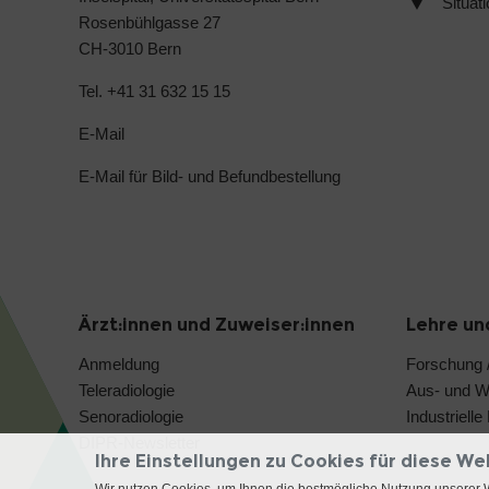
Situat
Rosenbühlgasse 27
CH-3010 Bern
Tel. +41 31 632 15 15
E-Mail
E-Mail für Bild- und Befundbestellung
Ärzt:innen und Zuweiser:innen
Lehre un
Anmeldung
Forschung /
Teleradiologie
Aus- und We
Senoradiologie
Industriell
DIPR-Newsletter
Ihre Einstellungen zu Cookies für diese We