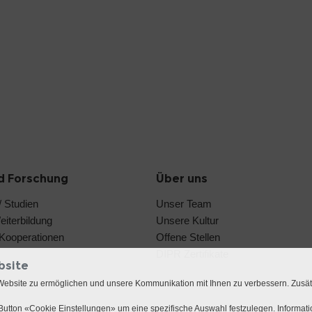
d Forschung
Über uns
 Studien
Unser Team
iterbildung
Unsere Kultur
e Kooperationen
Offene Stellen
DIPR Zertifikate
bsite
Website zu ermöglichen und unsere Kommunikation mit Ihnen zu verbessern. Zusä
utton «Cookie Einstellungen» um eine spezifische Auswahl festzulegen. Informat