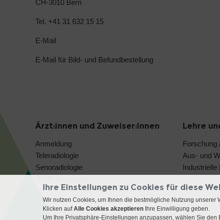
CH-3010 Bern
Tel. +41 31 632 15 15
E-Mail
E-Mail für Bild- und Befundbestellung
Ärzt:innen und Zuweiser:innen
Lehre un
Anmeldung
Forschung /
Teleradiologie
Aus- und We
Senoradiologie
Industriell
DIPR-Newsletter
Ihre Einstellungen zu Cookies für diese We
Wir nutzen Cookies, um Ihnen die bestmögliche Nutzung unserer 
Klicken auf
Alle Cookies akzeptieren
Ihre Einwilligung geben.
Um Ihre Privatsphäre-Einstellungen anzupassen, wählen Sie den B