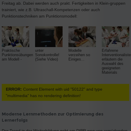
Freitag ab. Dabei werden auch prakt. Fertigkeiten in Klein-gruppen
trainiert, wie z.B. Ultraschall-Kompetenzen oder auch
Punktionstechniken am Punktionsmodell:
Praktische
unter
Modelle
Erfahrene
Punktionsübungen
Sonokontrolle!
verzeihen so
Interventionalist
am Modell -
(Siehe Video)
Einiges...
erläutern die
Auswahl des
geeigneten
Materials
ERROR:
Content Element with uid "50122" and type
"multimedia" has no rendering definition!
Moderne Lernmethoden zur Optimierung des
Lernerfolgs
Der Trend in der Weiterbildung geht am DIPR weg von ermüdenden