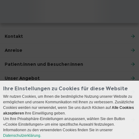
Kontakt
Anreise
Patient:innen und Besucher:innen
Unser Angebot
Ihre Einstellungen zu Cookies für diese Website
Ärzt:innen und Zuweiser:innen
Wir nutzen Cookies, um Ihnen die bestmögliche Nutzung unserer Website zu
ermöglichen und unsere Kommunikation mit Ihnen zu verbessern. Zusätzliche
Lehre und Forschung
Cookies werden nur verwendet, wenn Sie uns durch Klicken auf
Alle Cookies
akzeptieren
Ihre Einwilligung geben.
Um Ihre Privatsphäre-Einstellungen anzupassen, wählen Sie den Button
Über uns
«Cookie Einstellungen» um eine spezifische Auswahl festzulegen.
Informationen zu den verwendeten Cookies finden Sie in unserer
Social Media
Datenschutzerklärung.