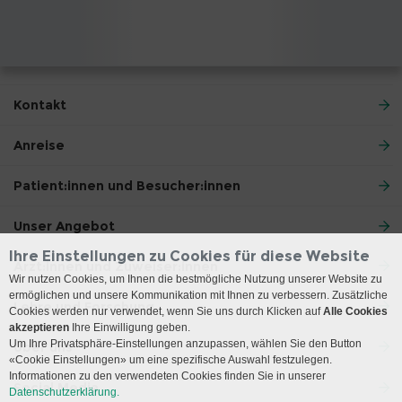
Kontakt
Anreise
Patient:innen und Besucher:innen
Unser Angebot
Ihre Einstellungen zu Cookies für diese Website
Ärzt:innen und Zuweiser:innen
Wir nutzen Cookies, um Ihnen die bestmögliche Nutzung unserer Website zu
ermöglichen und unsere Kommunikation mit Ihnen zu verbessern. Zusätzliche
Lehre und Forschung
Cookies werden nur verwendet, wenn Sie uns durch Klicken auf
Alle Cookies
akzeptieren
Ihre Einwilligung geben.
Um Ihre Privatsphäre-Einstellungen anzupassen, wählen Sie den Button
Über uns
«Cookie Einstellungen» um eine spezifische Auswahl festzulegen.
Informationen zu den verwendeten Cookies finden Sie in unserer
Social Media
Datenschutzerklärung.