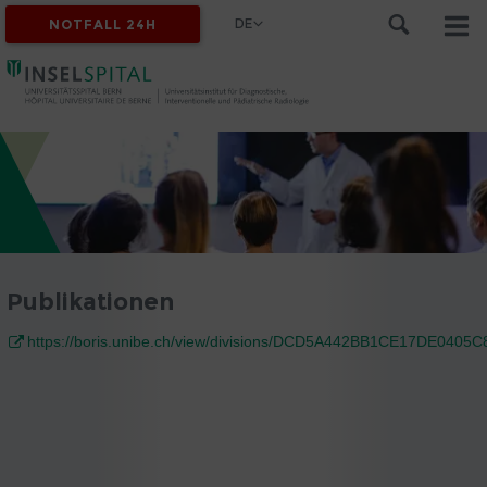
DE
NOTFALL 24H
Publikationen
https://boris.unibe.ch/view/divisions/DCD5A442BB1CE17DE0405