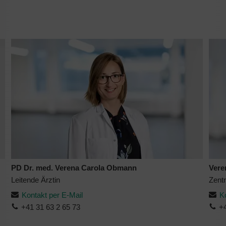
PD Dr. med. Verena Carola Obmann
Vere
Leitende Ärztin
Zent
Kontakt per E-Mail
K
+41 31 63 2 65 73
+4