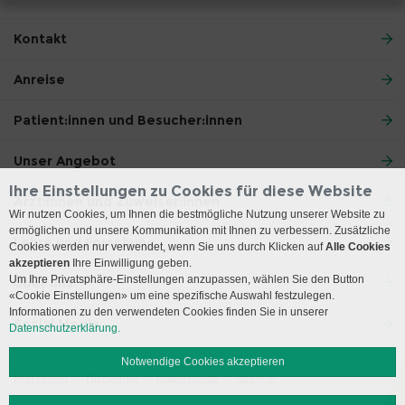
Kontakt
Anreise
Patient:innen und Besucher:innen
Unser Angebot
Ihre Einstellungen zu Cookies für diese Website
Ärzt:innen und Zuweiser:innen
Wir nutzen Cookies, um Ihnen die bestmögliche Nutzung unserer Website zu
ermöglichen und unsere Kommunikation mit Ihnen zu verbessern. Zusätzliche
Lehre und Forschung
Cookies werden nur verwendet, wenn Sie uns durch Klicken auf
Alle Cookies
akzeptieren
Ihre Einwilligung geben.
Um Ihre Privatsphäre-Einstellungen anzupassen, wählen Sie den Button
Über uns
«Cookie Einstellungen» um eine spezifische Auswahl festzulegen.
Informationen zu den verwendeten Cookies finden Sie in unserer
Social Media
Datenschutzerklärung.
Notwendige Cookies akzeptieren
Impressum
Disclaimer
Datenschutz
Sitemap