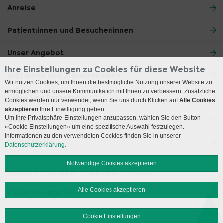
Anreise
Patient:innen und Besucher:innen
Unser Angebot
Ihre Einstellungen zu Cookies für diese Website
Ärzt:innen und Zuweiser:innen
Wir nutzen Cookies, um Ihnen die bestmögliche Nutzung unserer Website zu
ermöglichen und unsere Kommunikation mit Ihnen zu verbessern. Zusätzliche
Lehre und Forschung
Cookies werden nur verwendet, wenn Sie uns durch Klicken auf
Alle Cookies
akzeptieren
Ihre Einwilligung geben.
Um Ihre Privatsphäre-Einstellungen anzupassen, wählen Sie den Button
Über uns
«Cookie Einstellungen» um eine spezifische Auswahl festzulegen.
Informationen zu den verwendeten Cookies finden Sie in unserer
Social Media
Datenschutzerklärung.
Notwendige Cookies akzeptieren
Impressum
Disclaimer
Datenschutz
Sitemap
Alle Cookies akzeptieren
© 2026 Insel Gruppe AG
Cookie Einstellungen