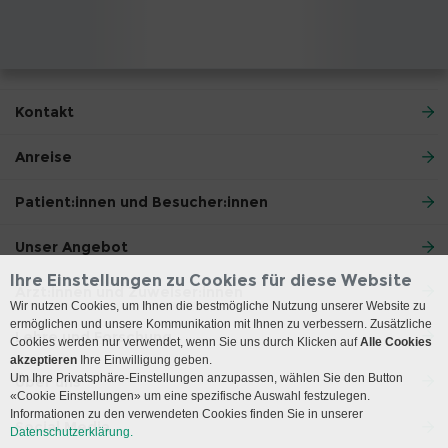
Kontakt
Anreise
Patient:innen und Besucher:innen
Unser Angebot
Ihre Einstellungen zu Cookies für diese Website
Ärzt:innen und Zuweiser:innen
Wir nutzen Cookies, um Ihnen die bestmögliche Nutzung unserer Website zu
ermöglichen und unsere Kommunikation mit Ihnen zu verbessern. Zusätzliche
Lehre und Forschung
Cookies werden nur verwendet, wenn Sie uns durch Klicken auf
Alle Cookies
akzeptieren
Ihre Einwilligung geben.
Um Ihre Privatsphäre-Einstellungen anzupassen, wählen Sie den Button
Über uns
«Cookie Einstellungen» um eine spezifische Auswahl festzulegen.
Informationen zu den verwendeten Cookies finden Sie in unserer
Social Media
Datenschutzerklärung.