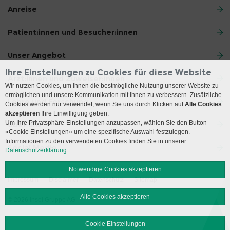
Anreise
Patient:innen und Besucher:innen
Unser Angebot
Ihre Einstellungen zu Cookies für diese Website
Ärzt:innen und Zuweiser:innen
Wir nutzen Cookies, um Ihnen die bestmögliche Nutzung unserer Website zu
ermöglichen und unsere Kommunikation mit Ihnen zu verbessern. Zusätzliche
Lehre und Forschung
Cookies werden nur verwendet, wenn Sie uns durch Klicken auf
Alle Cookies
akzeptieren
Ihre Einwilligung geben.
Um Ihre Privatsphäre-Einstellungen anzupassen, wählen Sie den Button
Über uns
«Cookie Einstellungen» um eine spezifische Auswahl festzulegen.
Informationen zu den verwendeten Cookies finden Sie in unserer
Social Media
Datenschutzerklärung.
Notwendige Cookies akzeptieren
Impressum
Disclaimer
Datenschutz
Sitemap
Alle Cookies akzeptieren
© 2026 Insel Gruppe AG
Cookie Einstellungen