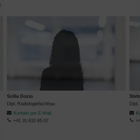
g
Scilla Dozio
Stef
Dipl. Radiologiefachfrau
Dipl
Kontakt per E-Mail
K
+41 31 632 65 07
+