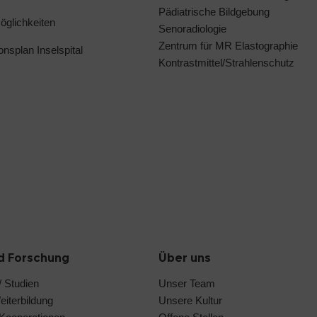
Pädiatrische Bildgebung
glichkeiten
Senoradiologie
Zentrum für MR Elastographie
ionsplan Inselspital
Kontrastmittel/Strahlenschutz
d Forschung
Über uns
 Studien
Unser Team
iterbildung
Unsere Kultur