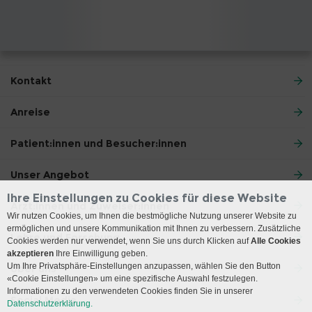
Kontakt
Anreise
Patient:innen und Besucher:innen
Unser Angebot
Ihre Einstellungen zu Cookies für diese Website
Ärzt:innen und Zuweiser:innen
Wir nutzen Cookies, um Ihnen die bestmögliche Nutzung unserer Website zu
ermöglichen und unsere Kommunikation mit Ihnen zu verbessern. Zusätzliche
Lehre und Forschung
Cookies werden nur verwendet, wenn Sie uns durch Klicken auf
Alle Cookies
akzeptieren
Ihre Einwilligung geben.
Um Ihre Privatsphäre-Einstellungen anzupassen, wählen Sie den Button
Über uns
«Cookie Einstellungen» um eine spezifische Auswahl festzulegen.
Informationen zu den verwendeten Cookies finden Sie in unserer
Social Media
Datenschutzerklärung.