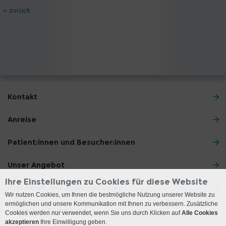
« zurück
Kontakt
Anreise
Patient:innen und Besucher:innen
Unser Angebot
Ihre Einstellungen zu Cookies für diese Website
Ärzt:innen und Zuweiser:innen
Wir nutzen Cookies, um Ihnen die bestmögliche Nutzung unserer Website zu
ermöglichen und unsere Kommunikation mit Ihnen zu verbessern. Zusätzliche
Lehre und Forschung
Cookies werden nur verwendet, wenn Sie uns durch Klicken auf
Alle Cookies
akzeptieren
Ihre Einwilligung geben.