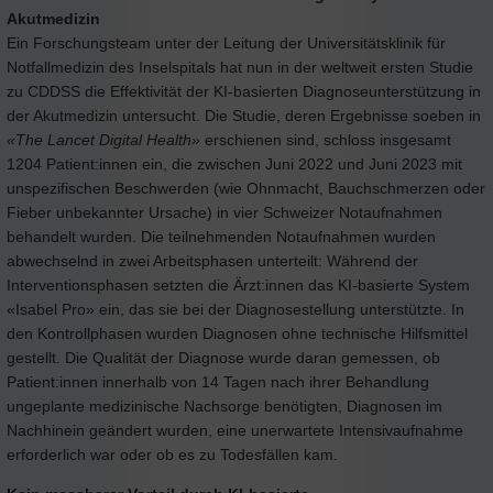
Akutmedizin
Ein Forschungsteam unter der Leitung der Universitätsklinik für
Notfallmedizin des Inselspitals hat nun in der weltweit ersten Studie
zu CDDSS die Effektivität der KI-basierten Diagnoseunterstützung in
der Akutmedizin untersucht. Die Studie, deren Ergebnisse soeben in
«The Lancet Digital Health»
erschienen sind, schloss insgesamt
1204 Patient:innen ein, die zwischen Juni 2022 und Juni 2023 mit
unspezifischen Beschwerden (wie Ohnmacht, Bauchschmerzen oder
Fieber unbekannter Ursache) in vier Schweizer Notaufnahmen
behandelt wurden. Die teilnehmenden Notaufnahmen wurden
abwechselnd in zwei Arbeitsphasen unterteilt: Während der
Interventionsphasen setzten die Ärzt:innen das KI-basierte System
«Isabel Pro» ein, das sie bei der Diagnosestellung unterstützte. In
den Kontrollphasen wurden Diagnosen ohne technische Hilfsmittel
gestellt. Die Qualität der Diagnose wurde daran gemessen, ob
Patient:innen innerhalb von 14 Tagen nach ihrer Behandlung
ungeplante medizinische Nachsorge benötigten, Diagnosen im
Nachhinein geändert wurden, eine unerwartete Intensivaufnahme
erforderlich war oder ob es zu Todesfällen kam.