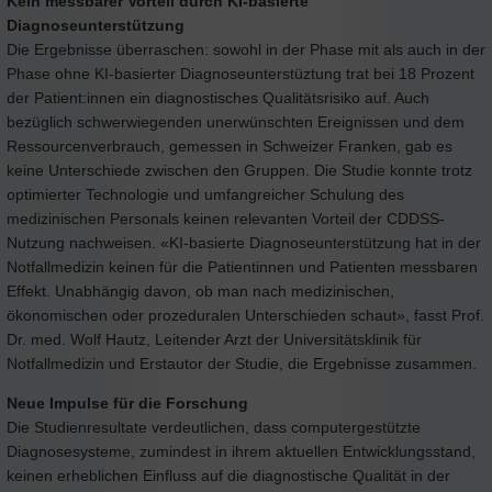
Kein messbarer Vorteil durch KI-basierte
Diagnoseunterstützung
Die Ergebnisse überraschen: sowohl in der Phase mit als auch in der
Phase ohne KI-basierter Diagnoseunterstüztung trat bei 18 Prozent
der Patient:innen ein diagnostisches Qualitätsrisiko auf. Auch
bezüglich schwerwiegenden unerwünschten Ereignissen und dem
Ressourcenverbrauch, gemessen in Schweizer Franken, gab es
keine Unterschiede zwischen den Gruppen. Die Studie konnte trotz
optimierter Technologie und umfangreicher Schulung des
medizinischen Personals keinen relevanten Vorteil der CDDSS-
Nutzung nachweisen. «KI-basierte Diagnoseunterstützung hat in der
Notfallmedizin keinen für die Patientinnen und Patienten messbaren
Effekt. Unabhängig davon, ob man nach medizinischen,
ökonomischen oder prozeduralen Unterschieden schaut», fasst Prof.
Dr. med. Wolf Hautz, Leitender Arzt der Universitätsklinik für
Notfallmedizin und Erstautor der Studie, die Ergebnisse zusammen.
Neue Impulse für die Forschung
Die Studienresultate verdeutlichen, dass computergestützte
Diagnosesysteme, zumindest in ihrem aktuellen Entwicklungsstand,
keinen erheblichen Einfluss auf die diagnostische Qualität in der