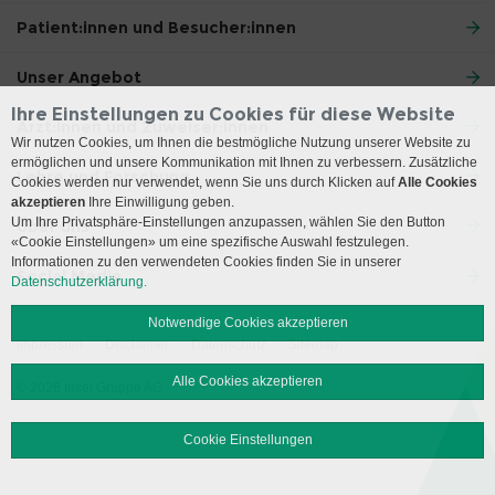
Patient:innen und Besucher:innen
Unser Angebot
Ihre Einstellungen zu Cookies für diese Website
Ärzt:innen und Zuweiser:innen
Wir nutzen Cookies, um Ihnen die bestmögliche Nutzung unserer Website zu
ermöglichen und unsere Kommunikation mit Ihnen zu verbessern. Zusätzliche
Lehre und Forschung
Cookies werden nur verwendet, wenn Sie uns durch Klicken auf
Alle Cookies
akzeptieren
Ihre Einwilligung geben.
Um Ihre Privatsphäre-Einstellungen anzupassen, wählen Sie den Button
Über uns
«Cookie Einstellungen» um eine spezifische Auswahl festzulegen.
Informationen zu den verwendeten Cookies finden Sie in unserer
Social Media
Datenschutzerklärung.
Notwendige Cookies akzeptieren
Impressum
Disclaimer
Datenschutz
Sitemap
Alle Cookies akzeptieren
© 2026 Insel Gruppe AG
Cookie Einstellungen