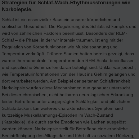
Strategien für Schlaf-Wach-Rhythmusstörungen wie
Narkolepsie.
Schlaf ist ein essenzieller Baustein unserer körperlichen und
seelischen Gesundheit. Die Regulierung des Schlafs ist komplex und
wird von zahlreichen Faktoren beeinflusst. Besonders der REM-
Schlaf – die Phase, in der wir intensiv träumen, ist eng mit der
Regulation von Körperfunktionen wie Muskelspannung und
Temperatur verknüpft. Frühere Studien hatten bereits gezeigt, dass
warme thermoneutrale Temperaturen den REM-Schlaf beeinflussen
und spezifische Gehirnzellen daran beteiligt sind. Unklar war jedoch,
wie Temperaturinformationen von der Haut ins Gehirn gelangen und
dort verarbeitet werden. Am Beispiel der seltenen Schlafkrankheit
Narkolepsie wurden diese Mechanismen nun genauer untersucht.
Bei dieser chronischen, nicht heilbaren neurologischen Erkrankung
leiden Betroffene unter ausgeprägter Schläfrigkeit und plötzlichen
Schlafattacken. Ein weiteres charakteristisches Symptom sind
kurzzeitige Muskellähmungs-Episoden im Wach-Zustand
(Kataplexie), die durch starke Emotionen wie Lachen ausgelöst
werden können. Narkolepsie stellt für Betroffene eine erhebliche
Beeinträchtigung des Alltags dar und führt oft zu sozialem Rückzug,