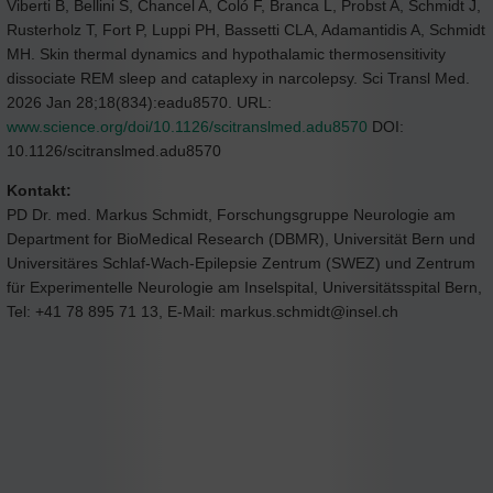
Viberti B, Bellini S, Chancel A, Coló F, Branca L, Probst A, Schmidt J,
Rusterholz T, Fort P, Luppi PH, Bassetti CLA, Adamantidis A, Schmidt
MH. Skin thermal dynamics and hypothalamic thermosensitivity
dissociate REM sleep and cataplexy in narcolepsy. Sci Transl Med.
2026 Jan 28;18(834):eadu8570. URL:
www.science.org/doi/10.1126/scitranslmed.adu8570
DOI:
10.1126/scitranslmed.adu8570
Kontakt:
PD Dr. med. Markus Schmidt, Forschungsgruppe Neurologie am
Department for BioMedical Research (DBMR), Universität Bern und
Universitäres Schlaf-Wach-Epilepsie Zentrum (SWEZ) und Zentrum
für Experimentelle Neurologie am Inselspital, Universitätsspital Bern,
Tel: +41 78 895 71 13, E-Mail: markus.schmidt@insel.ch