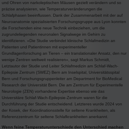
und Ohren von narkoleptischen Mäusen gezielt verändern und so
präzise analysieren, wie Temperaturveränderungen die
Schlafphasen beeinflussen. Dank der Zusammenarbeit mit der auf
Neuroanatomie spezialisierten Forschungsgruppe aus Lyon konnten
die Forschenden eine neue Technik einbeziehen, um die
zugrundeliegenden neuronalen Signalwege im Gehirn zu
identifizieren. «Die Studie verbindet klinische Schlafmedizin an
Patienten und Patientinnen mit experimenteller
Grundlagenforschung an Tieren – ein translationaler Ansatz, den nur
wenige Zentren weltweit realisieren», sagt Markus Schmidt,
Letztautor der Studie und Leiter Schlafmedizin am Schlaf-Wach-
Epilepsie Zentrum (SWEZ) Bern am Inselspital, Universitätsspital
Bern und Forschungsgruppenleiter am Department for BioMedical
Research der Universität Bern. Die am Zentrum für Experimentelle
Neurologie (ZEN) vorhandene Expertise ebenso wie das
Universitäre Schlaf-Wach-Epilepsie-Zentrum waren für die
Durchführung der Studie entscheidend. Letzteres wurde 2024 von
der Kosek, der Koordinationsstelle für seltene Krankheiten, als
Referenzzentrum für seltene Schlafkrankheiten anerkannt.
Wenn feine Temperaturunterschiede den Unterschied machen