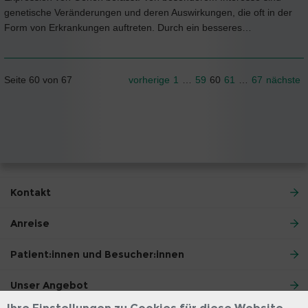
genetische Veränderungen und deren Auswirkungen, die oft in der
Form von Erkrankungen auftreten. Durch ein besseres…
Seite 60 von 67
vorherige
1
…
59
60
61
…
67
nächste
Kontakt
Anreise
Patient:innen und Besucher:innen
Unser Angebot