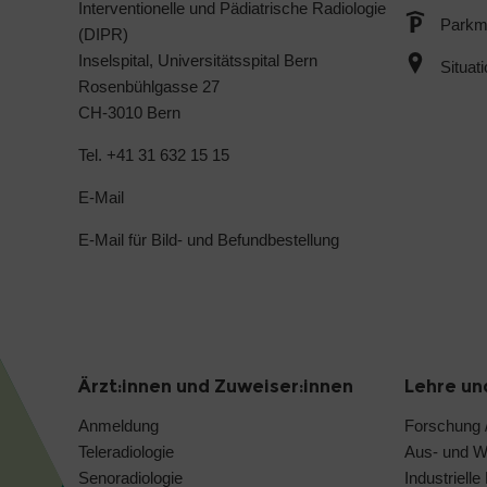
Interventionelle und Pädiatrische Radiologie
Parkmö
(DIPR)
Inselspital, Universitätsspital Bern
Situat
Rosenbühlgasse 27
CH-3010 Bern
Tel. +41 31 632 15 15
E-Mail
E-Mail für Bild- und Befundbestellung
Ärzt:innen und Zuweiser:innen
Lehre un
Anmeldung
Forschung /
Teleradiologie
Aus- und We
Senoradiologie
Industriell