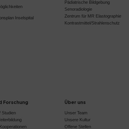
Pädiatrische Bildgebung
glichkeiten
Senoradiologie
Zentrum für MR Elastographie
ionsplan Inselspital
Kontrastmittel/Strahlenschutz
d Forschung
Über uns
 Studien
Unser Team
iterbildung
Unsere Kultur
e Kooperationen
Offene Stellen