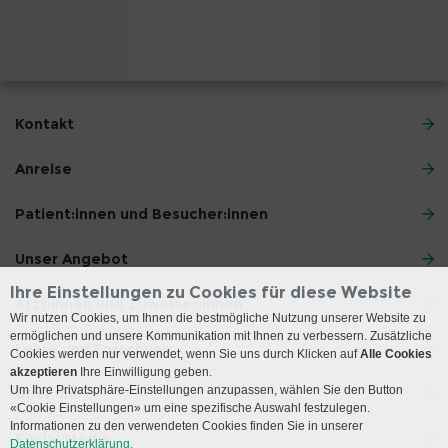
Kontakt
Anreise
Patient:innen und Besucher:innen
Unser Angebot
Ihre Einstellungen zu Cookies für diese Website
Ärzt:innen und Zuweiser:innen
Wir nutzen Cookies, um Ihnen die bestmögliche Nutzung unserer Website zu
ermöglichen und unsere Kommunikation mit Ihnen zu verbessern. Zusätzliche
Lehre und Forschung
Cookies werden nur verwendet, wenn Sie uns durch Klicken auf
Alle Cookies
akzeptieren
Ihre Einwilligung geben.
Um Ihre Privatsphäre-Einstellungen anzupassen, wählen Sie den Button
Über uns
«Cookie Einstellungen» um eine spezifische Auswahl festzulegen.
Informationen zu den verwendeten Cookies finden Sie in unserer
Social Media
Datenschutzerklärung.