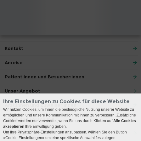
Kontakt
Anreise
Patient:innen und Besucher:innen
Unser Angebot
Ihre Einstellungen zu Cookies für diese Website
Ärzt:innen und Zuweiser:innen
Wir nutzen Cookies, um Ihnen die bestmögliche Nutzung unserer Website zu
ermöglichen und unsere Kommunikation mit Ihnen zu verbessern. Zusätzliche
Lehre und Forschung
Cookies werden nur verwendet, wenn Sie uns durch Klicken auf
Alle Cookies
akzeptieren
Ihre Einwilligung geben.
Um Ihre Privatsphäre-Einstellungen anzupassen, wählen Sie den Button
Über uns
«Cookie Einstellungen» um eine spezifische Auswahl festzulegen.