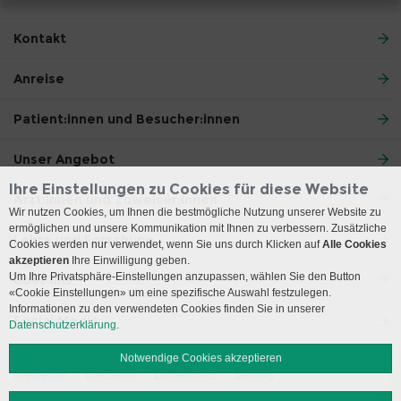
Kontakt
Anreise
Patient:innen und Besucher:innen
Unser Angebot
Ihre Einstellungen zu Cookies für diese Website
Ärzt:innen und Zuweiser:innen
Wir nutzen Cookies, um Ihnen die bestmögliche Nutzung unserer Website zu
ermöglichen und unsere Kommunikation mit Ihnen zu verbessern. Zusätzliche
Lehre und Forschung
Cookies werden nur verwendet, wenn Sie uns durch Klicken auf
Alle Cookies
akzeptieren
Ihre Einwilligung geben.
Um Ihre Privatsphäre-Einstellungen anzupassen, wählen Sie den Button
Über uns
«Cookie Einstellungen» um eine spezifische Auswahl festzulegen.
Informationen zu den verwendeten Cookies finden Sie in unserer
Social Media
Datenschutzerklärung.
Notwendige Cookies akzeptieren
Impressum
Disclaimer
Datenschutz
Sitemap