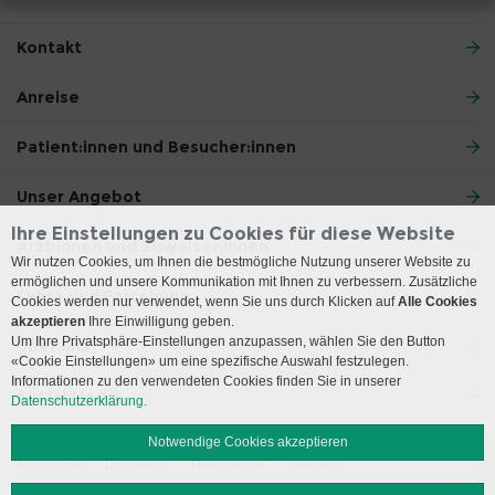
Kontakt
Anreise
Patient:innen und Besucher:innen
Unser Angebot
Ihre Einstellungen zu Cookies für diese Website
Ärzt:innen und Zuweiser:innen
Wir nutzen Cookies, um Ihnen die bestmögliche Nutzung unserer Website zu
ermöglichen und unsere Kommunikation mit Ihnen zu verbessern. Zusätzliche
Lehre und Forschung
Cookies werden nur verwendet, wenn Sie uns durch Klicken auf
Alle Cookies
akzeptieren
Ihre Einwilligung geben.
Um Ihre Privatsphäre-Einstellungen anzupassen, wählen Sie den Button
Über uns
«Cookie Einstellungen» um eine spezifische Auswahl festzulegen.
Informationen zu den verwendeten Cookies finden Sie in unserer
Social Media
Datenschutzerklärung.
Notwendige Cookies akzeptieren
Impressum
Disclaimer
Datenschutz
Sitemap