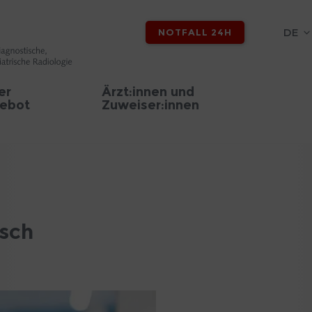
DE
NOTFALL 24H
er
Ärzt:innen und
ebot
Zuweiser:innen
usch