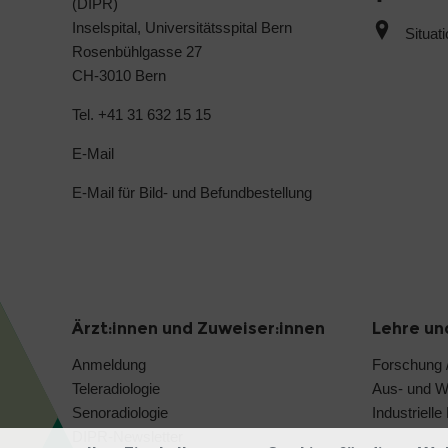
(DIPR)
Inselspital, Universitätsspital Bern
Situat
Rosenbühlgasse 27
CH-3010 Bern
Tel. +41 31 632 15 15
E-Mail
E-Mail für Bild- und Befundbestellung
Ärzt:innen und Zuweiser:innen
Lehre un
Anmeldung
Forschung /
Teleradiologie
Aus- und We
Senoradiologie
Industriell
DIPR-Newsletter