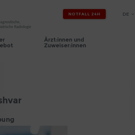
DE
NOTFALL 24H
er
Ärzt:innen und
ebot
Zuweiser:innen
shvar
ebung