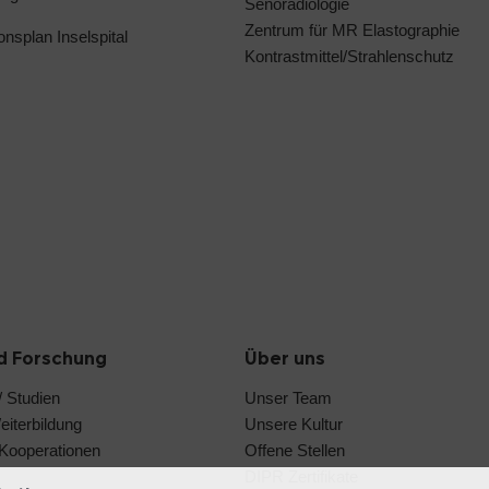
Senoradiologie
Zentrum für MR Elastographie
ionsplan Inselspital
Kontrastmittel/Strahlenschutz
d Forschung
Über uns
 Studien
Unser Team
iterbildung
Unsere Kultur
e Kooperationen
Offene Stellen
DIPR Zertifikate