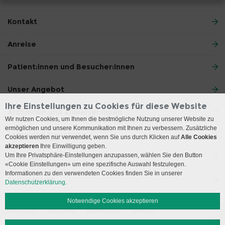
Kontakt
Anreise
Patient:innen und Besucher:innen
Unser Angebot
Ihre Einstellungen zu Cookies für diese Website
Ärzt:innen und Zuweiser:innen
Wir nutzen Cookies, um Ihnen die bestmögliche Nutzung unserer Website zu
ermöglichen und unsere Kommunikation mit Ihnen zu verbessern. Zusätzliche
Lehre und Forschung
Cookies werden nur verwendet, wenn Sie uns durch Klicken auf
Alle Cookies
akzeptieren
Ihre Einwilligung geben.
Um Ihre Privatsphäre-Einstellungen anzupassen, wählen Sie den Button
Über uns
«Cookie Einstellungen» um eine spezifische Auswahl festzulegen.
Informationen zu den verwendeten Cookies finden Sie in unserer
Social Media
Datenschutzerklärung.
Notwendige Cookies akzeptieren
Impressum
Disclaimer
Datenschutz
Sitemap