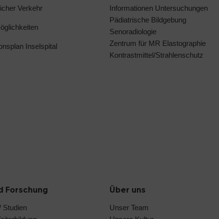
licher Verkehr
Informationen Untersuchungen
Pädiatrische Bildgebung
glichkeiten
Senoradiologie
Zentrum für MR Elastographie
ionsplan Inselspital
Kontrastmittel/Strahlenschutz
d Forschung
Über uns
 Studien
Unser Team