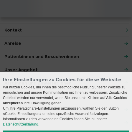
Kontakt
Anreise
Patient:innen und Besucher:innen
Unser Angebot
Ihre Einstellungen zu Cookies für diese Website
Ärzt:innen und Zuweiser:innen
Wir nutzen Cookies, um Ihnen die bestmögliche Nutzung unserer Website zu
ermöglichen und unsere Kommunikation mit Ihnen zu verbessern. Zusätzliche
Lehre und Forschung
Cookies werden nur verwendet, wenn Sie uns durch Klicken auf
Alle Cookies
akzeptieren
Ihre Einwilligung geben.
Um Ihre Privatsphäre-Einstellungen anzupassen, wählen Sie den Button
Über uns
«Cookie Einstellungen» um eine spezifische Auswahl festzulegen.
Informationen zu den verwendeten Cookies finden Sie in unserer
Social Media
Datenschutzerklärung.